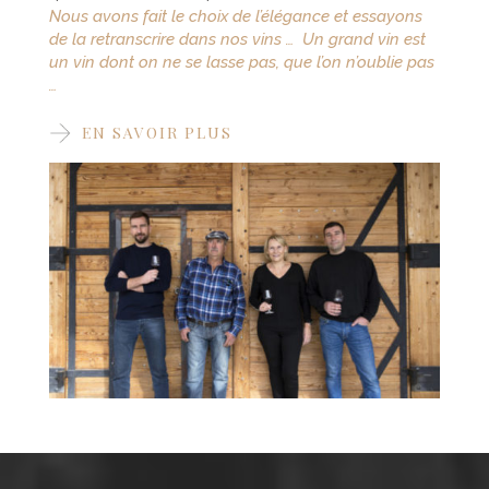
Nous avons fait le choix de l’élégance et essayons
de la retranscrire dans nos vins … Un grand vin est
un vin dont on ne se lasse pas, que l’on n’oublie pas
…
EN SAVOIR PLUS
VOIR LA VIDÉO