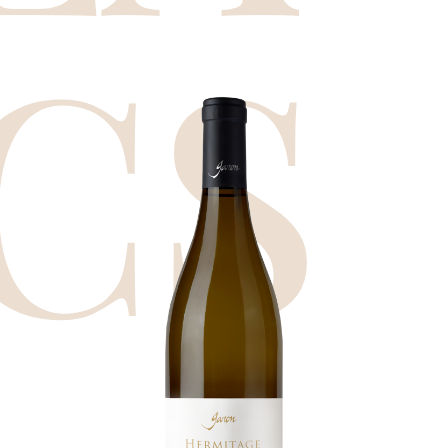
CS
Hermitage
Fossyl
Puissance aromatique et finesse. Un
terroir mythique qui donne naissance
à des vins blancs d’exception.