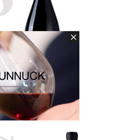
vins rouges rares, alliant puissance,
finesse et profondeur.
U
M
DEMANDE
D'INFORMATIONS
s
Les Prés