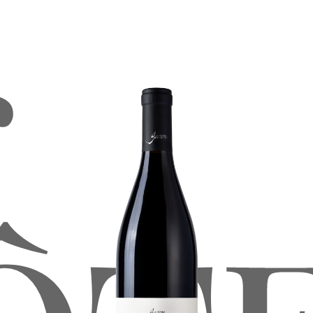
s
Lancement
Côte-Rôtie
Lieu dit situé au cœur de la partie
blonde de l’appellation. Terroir de
schistes très acides, mélange de sable
et de petits cailloux, retenus par des
murs de pierres sèches. Plaisir, racé et
finesse.