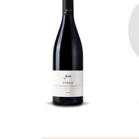
R
Les grandes
parcelles
S
S
Provenant de nos parcelles
situées sur les hauteurs. Une
Cuvé
belle introduction aux Syrah de
issu
la vallée du Rhône Nord. Fruits
Nord
rouge et violette au nez, belle
terr
tension en bouche.
Sud-
l’ép
bout
DEMANDE
D'INFORMATIONS