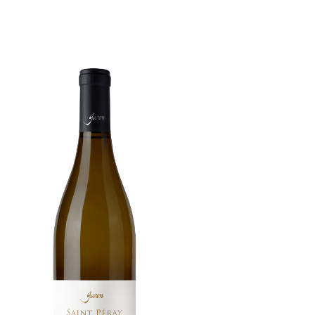
Saint Peray
Amadelphe
Assemblage Marsanne – Roussanne
sur un terroir calcaire et granitique. «
Un vin connu seulement de quelques
gourmets et chanté par quelques
poètes ».