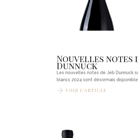
une bouche soyeuse et équilibrée. Un
vin à apprécier dans sa jeunesse.
Nouvelles notes d
Dunnuck
Les nouvelles notes de Jeb Dunnuck s
blancs 2024 sont désormais disponible
VOIR L'ARTICLE
DEMANDE
D'INFORMATIONS
Syrah
J