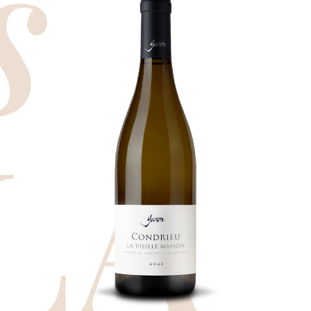
s
Condrieu
La vieille maison
Assemblages de lieux-dits sur
l’appellation Condrieu, berceau du
cépage Viognier. Un vin sec
traditionnel, aux arômes de pêche et
LA
d’abricot.
DEMANDE
D'INFORMATIONS