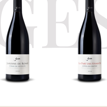
GE
ome
vivants
yrah de
Côtes-du-
eyssuel
Rhône
e aux tannins de velours,
Sélection de Côtes Du Rh
e de nos vignobles du
majoritairement à base de
 de Vienne. Magnifique
Syrah. Elevé pour une part
oir de schistes exposé
fûts de chêne. Soleil et
Ouest, cultivé depuis
générosité dans le verre
oque Romaine. L’histoire en
eille…
DEMANDE
DEMANDE
D'INFORMATIONS
D'INFORMATI