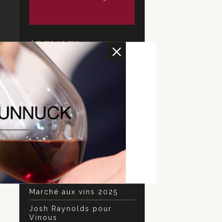
Articles
M
Nouvelles notes de Jeb
Dunnuck
Portes Ouvertes Janvier
2026 – Domaine Garon
Marché aux vins 2025
Marché aux Vins de
Chavanay – 102ème
édition
Les Presailles
Marché aux vins 2025
Josh Raynolds pour
Vinous