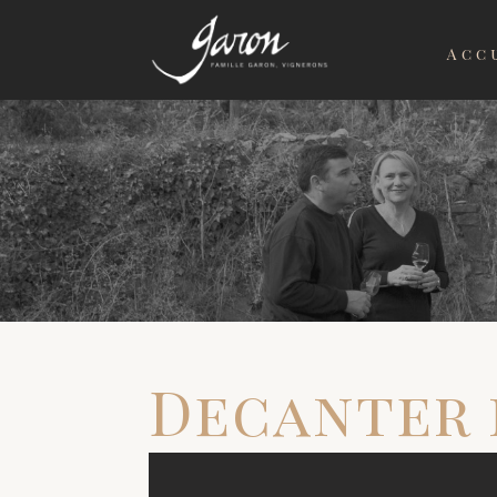
Acc
Decanter 