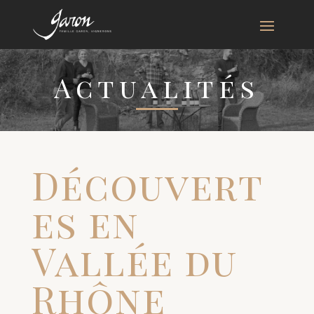
Actualités
Découvert
es en
Vallée du
Rhône